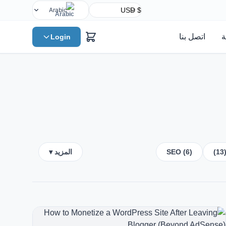
Arabic
English
ة
اتصل بنا
Login
Chinese
Hindi
Spanish
French
Bengali
Portuguese
Russian
Urdu
SEO (6)
المزيد ▾
Indonesian
German
Japanese
Turkish
Korean