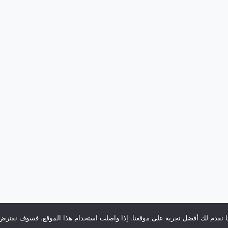
نا نقدم لك أفضل تجربة على موقعنا. إذا واصلت استخدام هذا الموقع، فسوف نفترض