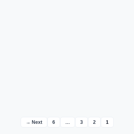
Next →
6
…
3
2
1