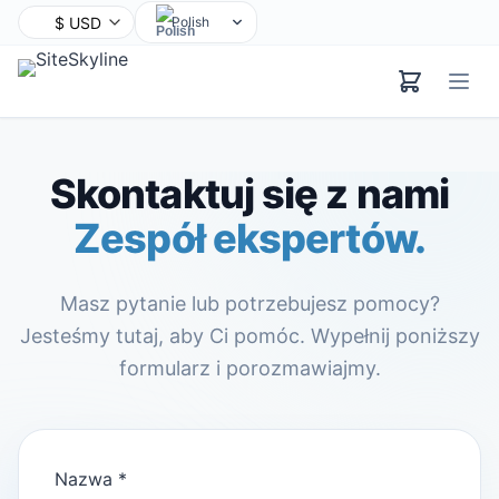
Polish
English
Chinese
Hindi
Spanish
Skontaktuj się z nami
Arabic
Zespół ekspertów.
French
Bengali
Portuguese
Masz pytanie lub potrzebujesz pomocy?
Russian
Jesteśmy tutaj, aby Ci pomóc. Wypełnij poniższy
Urdu
formularz i porozmawiajmy.
Indonesian
German
Japanese
Nazwa
*
Turkish