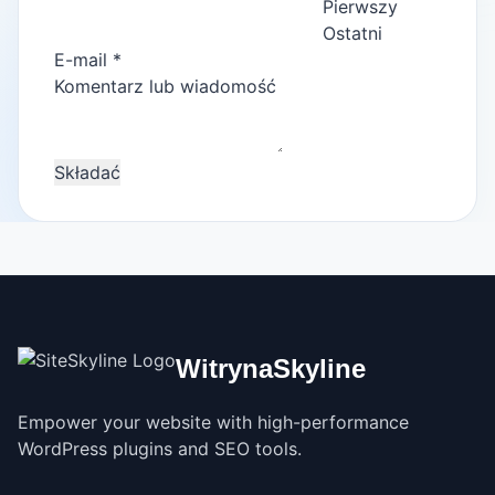
Pierwszy
Korean
Ostatni
E-mail
*
Italian
Wiadomość
Komentarz lub wiadomość
Vietnamese
lub
Danish
komentarz
Składać
WitrynaSkyline
Empower your website with high-performance
WordPress plugins and SEO tools.