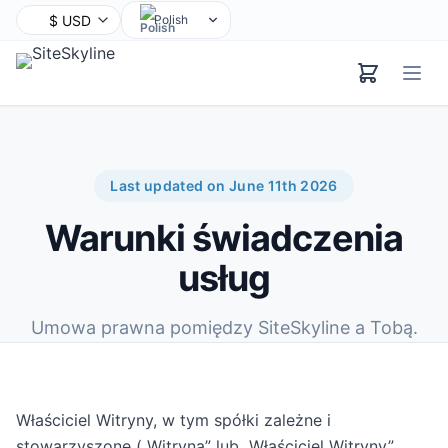
Polish
English
Chinese
Hindi
Spanish
Arabic
Last updated on June 11th 2026
French
Warunki świadczenia
Bengali
Portuguese
usług
Russian
Urdu
Umowa prawna pomiędzy SiteSkyline a Tobą.
Indonesian
German
Japanese
Właściciel Witryny, w tym spółki zależne i
Turkish
stowarzyszone („Witryna” lub „Właściciel Witryny”,