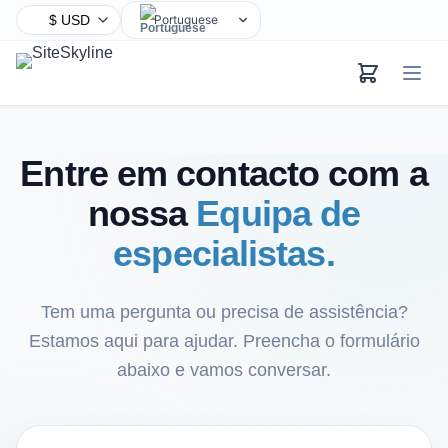
Portuguese
English
Chinese
Hindi
Spanish
Entre em contacto com a
Arabic
nossa
Equipa de
French
Bengali
especialistas.
Russian
Urdu
Tem uma pergunta ou precisa de assistência?
Indonesian
Estamos aqui para ajudar. Preencha o formulário
German
abaixo e vamos conversar.
Japanese
Turkish
Korean