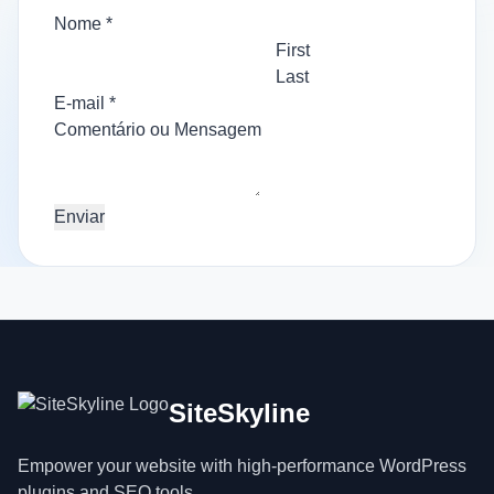
Nome
*
Italian
First
Vietnamese
Last
Danish
E-mail
*
Polish
ou
Comentário ou Mensagem
Nome
do
Comentário
Enviar
SiteSkyline
Empower your website with high-performance WordPress
plugins and SEO tools.