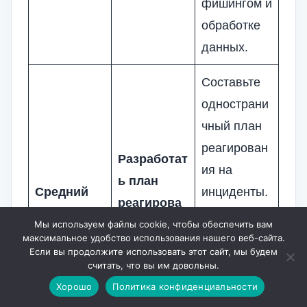
фишингом и
обработке
данных.
Составьте
однострани
чный план
реагирован
Разработат
ия на
ь план
Средний
инциденты.
реагирова
Кому ты
ния
Мы используем файлы cookie, чтобы обеспечить вам
звонишь
максимальное удобство использования нашего веб-сайта.
Если вы продолжите использовать этот сайт, мы будем
первым?
считать, что вы им довольны.
Запишите
Хорошо
Политика конфиденциальности
это.