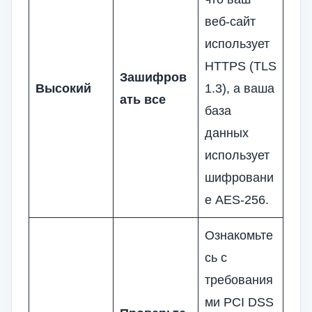
веб-сайт
использует
HTTPS (TLS
Зашифров
Высокий
1.3), а ваша
ать все
база
данных
использует
шифровани
е AES-256.
Ознакомьте
сь с
требования
ми PCI DSS