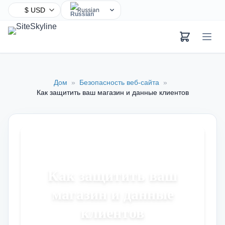
Russian
English
Chinese
Hindi
Spanish
Дом
»
Безопасность веб-сайта
»
Arabic
Как защитить ваш магазин и данные клиентов
French
Bengali
Portuguese
Urdu
Indonesian
Как защитить ваш
German
магазин и данные
Japanese
Turkish
клиентов
Korean