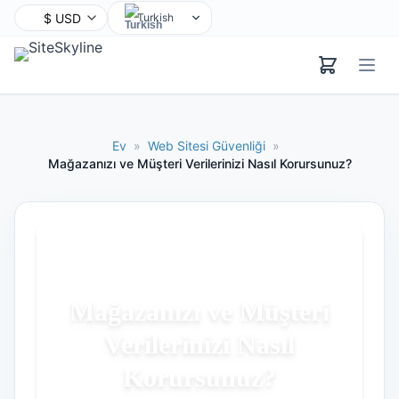
Turkish
English
Chinese
Hindi
Spanish
Ev
»
Web Sitesi Güvenliği
»
Arabic
Mağazanızı ve Müşteri Verilerinizi Nasıl Korursunuz?
French
Bengali
Portuguese
Russian
Urdu
Mağazanızı ve Müşteri
Indonesian
Verilerinizi Nasıl
German
Japanese
Korursunuz?
Korean