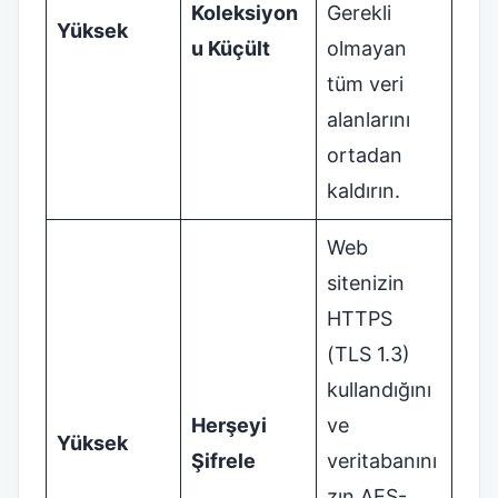
Koleksiyon
Gerekli
Yüksek
u Küçült
olmayan
tüm veri
alanlarını
ortadan
kaldırın.
Web
sitenizin
HTTPS
(TLS 1.3)
kullandığını
Herşeyi
ve
Yüksek
Şifrele
veritabanını
zın AES-