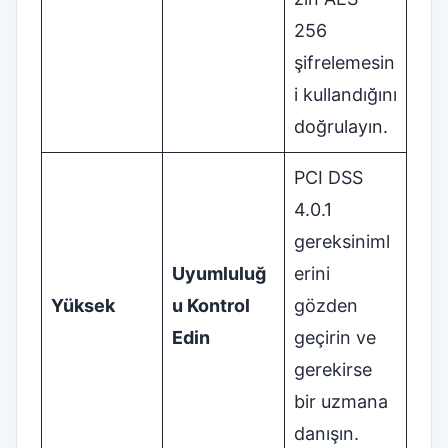
256
şifrelemesin
i kullandığını
doğrulayın.
PCI DSS
4.0.1
gereksiniml
Uyumluluğ
erini
Yüksek
u Kontrol
gözden
Edin
geçirin ve
gerekirse
bir uzmana
danışın.