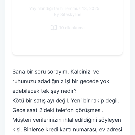
Italian
Yayınlandığı tarih
Temmuz 13, 2025
|
By Siteskyline
Vietnamese
Danish
10 dk okuma
Polish
Sana bir soru sorayım. Kalbinizi ve
ruhunuzu adadığınız işi bir gecede yok
edebilecek tek şey nedir?
Kötü bir satış ayı değil. Yeni bir rakip değil.
Gece saat 2'deki telefon görüşmesi.
Müşteri verilerinizin ihlal edildiğini söyleyen
kişi. Binlerce kredi kartı numarası, ev adresi