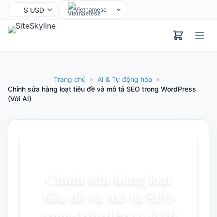
Vietnamese
English
Chinese
Hindi
Spanish
Trang chủ
»
AI & Tự động hóa
»
Arabic
Chỉnh sửa hàng loạt tiêu đề và mô tả SEO trong WordPress
(Với AI)
French
Bengali
Portuguese
Russian
Urdu
Indonesian
Chỉnh sửa hàng loạt
German
tiêu đề và mô tả SEO
Japanese
trong WordPress (Với
Turkish