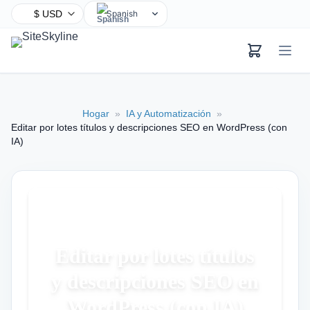
Spanish
English
Chinese
Hindi
Arabic
Hogar
»
IA y Automatización
»
French
Editar por lotes títulos y descripciones SEO en WordPress (con
Bengali
IA)
Portuguese
Russian
Urdu
Indonesian
German
Editar por lotes títulos
Japanese
y descripciones SEO en
Turkish
WordPress (con IA)
Korean