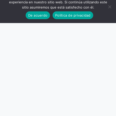
experiencia en nuestro sitio web. Si continúa utilizando este
sitio asumiremos que está satisfecho con él.
De acuerdo
Política de privacidad
SitioSkyline
Empower your website with high-performance WordPress
plugins and SEO tools.
Pages