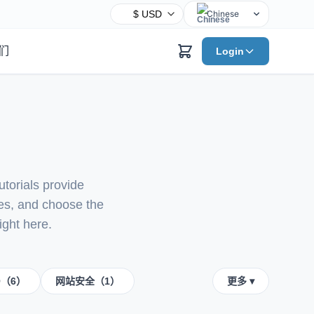
Chinese
English
们
Login
Hindi
Spanish
Arabic
French
Bengali
Portuguese
torials provide
Russian
les, and choose the
Urdu
ight here.
Indonesian
German
Japanese
O（6）
网站安全（1）
更多 ▾
Turkish
Korean