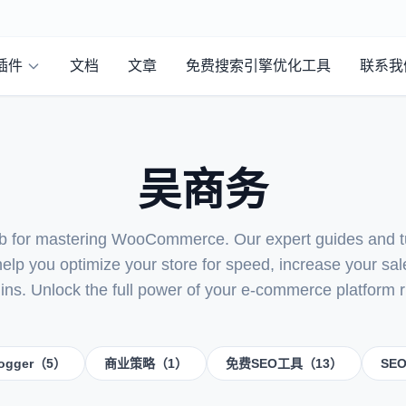
插件
文档
文章
免费搜索引擎优化工具
联系我
吴商务
ub for mastering WooCommerce. Our expert guides and tu
 help you optimize your store for speed, increase your sa
gins. Unlock the full power of your e-commerce platform r
logger（5）
商业策略（1）
免费SEO工具（13）
SE