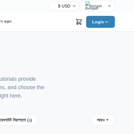
Bengali
English
োগ করুন
Login
Chinese
Hindi
Spanish
Arabic
French
Portuguese
torials provide
Russian
les, and choose the
Urdu
ight here.
Indonesian
German
Japanese
য়েবসাইট নিরাপত্তা (১)
আরও ▾
Turkish
Korean