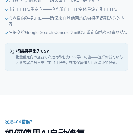
迁移后重定向验证——确认每个旧URL正确重定向
✓
审计HTTPS重定向——检查所有HTTP变体重定向到HTTPS
✓
检查反向链接URL——确保来自其他网站的链接仍然到达你的内
✓
容
在提交给Google Search Console之前验证重定向路径检查器结果
✓
将结果导出为CSV
💡
批量重定向检查器每次运行都包含CSV导出功能——这样你就可以与
团队或客户分享重定向审计报告，或者保留作为迁移验证的记录。
发现404错误？