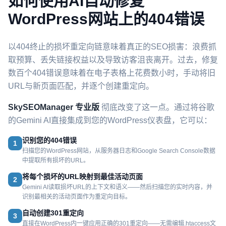
如何使用AI自动修复
WordPress网站上的404错误
以404终止的损坏重定向链意味着真正的SEO损害：浪费抓
取预算、丢失链接权益以及导致访客沮丧离开。过去，修复
数百个404错误意味着在电子表格上花费数小时，手动将旧
URL与新页面匹配，并逐个创建重定向。
SkySEOManager 专业版
彻底改变了这一点。通过将谷歌
的Gemini AI直接集成到您的WordPress仪表盘，它可以：
识别您的404错误
1
扫描您的WordPress网站，从服务器日志和Google Search Console数据
中提取所有损坏的URL。
将每个损坏的URL映射到最佳活动页面
2
Gemini AI读取损坏URL的上下文和语义——然后扫描您的实时内容，并
识别最相关的活动页面作为重定向目标。
自动创建301重定向
3
直接在WordPress内一键应用正确的301重定向——无需编辑.htaccess文