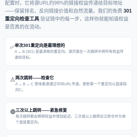
配置时，它将源URL约99%的链接权益传递给目标地址
——保留排名、反向链接价值和自然流量。我们的免费
301
重定向检查工具
验证链中的每一步，这样你就能知道权益
是否真的在流动。
单次301重定向是最理想的
✅
A → B (301) 是最清晰的重定向。源页面在一次跳转中将所有权益传
递给目标。
两次跳转——检查它
⚠️
A → B → C 意味着源通过中间URL传递。更新第一个重定向以直接指
向C。
三次以上跳转——紧急修复
🔴
每次跳转都会稀释权益并增加延迟。三次或以上跳转应立即合并为单
个直接重定向。