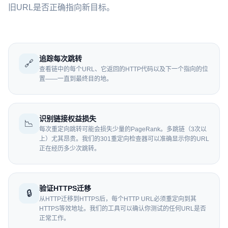
旧URL是否正确指向新目标。
追踪每次跳转
🔗
查看链中的每个URL、它返回的HTTP代码以及下一个指向的位
置——一直到最终目的地。
识别链接权益损失
📉
每次重定向跳转可能会损失少量的PageRank。多跳链（3次以
上）尤其昂贵。我们的301重定向检查器可以准确显示你的URL
正在经历多少次跳转。
验证HTTPS迁移
🔒
从HTTP迁移到HTTPS后，每个HTTP URL必须重定向到其
HTTPS等效地址。我们的工具可以确认你测试的任何URL是否
正常工作。