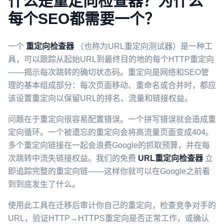
什么是重定向检查器？为什么
每个SEO都需要一个？
一个
重定向检查器
（也称为URL重定向测试器）是一种工
具，可以跟踪从起始URL到最终目的地的每个HTTP重定向
——揭示每次跳转的确切状态码。重定向是网络和SEO管
理的基本组成部分：每次页面移动、重命名或合并时，都应
该设置重定向以保留URL的排名、流量和链接权益。
问题在于重定向很容易配置错误。一个拼写错误就会造成重
定向循环。一个被遗忘的重定向会将高流量页面变成404。
多个重定向链接在一起会浪费Google的抓取预算，并在每
次跳转中流失链接权益。我们的免费
URL重定向检查器
立
即追踪完整的重定向链——这样你就可以在Google之前看
到到底发生了什么。
使用此工具在迁移后审计你自己的重定向，检查竞争对手的
URL，验证HTTP→HTTPS重定向是否正常工作，或确认