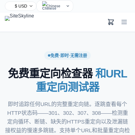
Chinese
English
Hindi
Spanish
Arabic
French
免费·即时·无需注册
Bengali
免费重定向检查器
和URL
Portuguese
Russian
重定向测试器
Urdu
Indonesian
即时追踪任何URL的完整重定向链。逐跳查看每个
German
HTTP状态码——301、302、307、308——检测重
Japanese
定向循环、断链、缺失的HTTPS重定向以及泄漏链
Turkish
接权益的慢速多跳链。支持单个URL和批量重定向检
Korean