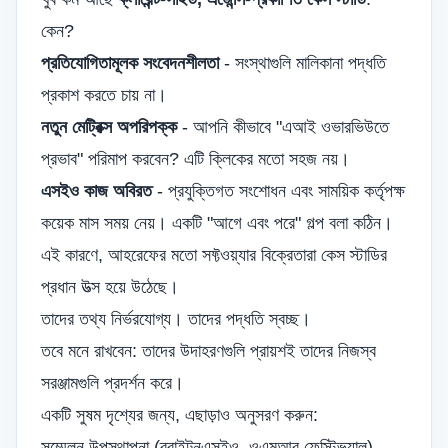
কেন?
প্রতিযোগিতামূলক সংবেদনশীলতা
- সংস্থাগুলি মালিকানা পদ্ধতি
প্রকাশ করতে চায় না।
নতুন মেট্রিক্স অপরিপক্ক
- আপনি কীভাবে "এআই ওভারভিউতে
প্রভাব" পরিমাপ করবেন? এটি ক্লিকের মতো সহজ নয়।
এসইও কাজ অবিরত
- প্রযুক্তিগত সংশোধন এবং সাময়িক কর্তৃপক্ষ
কয়েক মাস সময় নেয়। একটি "আগে এবং পরে" গল্প বলা কঠিন।
এই কারণে, আহরেফের মতো সফ্টওয়্যার বিক্রেতারা কেস স্টাডির
প্রধান উত্স হয়ে উঠেছে।
তাদের তথ্য নির্ভরযোগ্য। তাদের পদ্ধতি স্বচ্ছ।
তবে মনে রাখবেন: তাদের উদাহরণগুলি প্রায়শই তাদের নিজস্ব
সরঞ্জামগুলি প্রদর্শন করে।
একটি সুষম দৃশ্যের জন্য, এছাড়াও অনুসরণ করুন:
সম্মেলন উপস্থাপনা (ব্রাইটনএসইও, ওএমআর ফেস্টিভ্যাল)