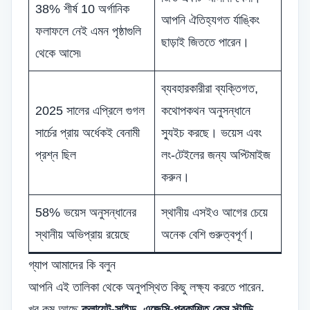
38% শীর্ষ 10 অর্গানিক
আপনি ঐতিহ্যগত র্যাঙ্কিং
ফলাফলে নেই এমন পৃষ্ঠাগুলি
ছাড়াই জিততে পারেন।
থেকে আসে৷
ব্যবহারকারীরা ব্যক্তিগত,
2025 সালের এপ্রিলে গুগল
কথোপকথন অনুসন্ধানে
সার্চের প্রায় অর্ধেকই বেনামী
স্যুইচ করছে। ভয়েস এবং
প্রশ্ন ছিল
লং-টেইলের জন্য অপ্টিমাইজ
করুন।
58% ভয়েস অনুসন্ধানের
স্থানীয় এসইও আগের চেয়ে
স্থানীয় অভিপ্রায় রয়েছে
অনেক বেশি গুরুত্বপূর্ণ।
গ্যাপ আমাদের কি বলুন
আপনি এই তালিকা থেকে অনুপস্থিত কিছু লক্ষ্য করতে পারেন.
খুব কম আছে
ক্লায়েন্ট-সাইড, এজেন্সি-প্রকাশিত কেস স্টাডি
.