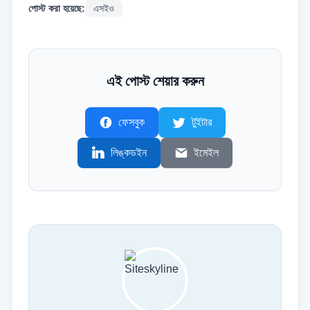
পোস্ট করা হয়েছে:
এসইও
এই পোস্ট শেয়ার করুন
ফেসবুক
টুইটার
লিঙ্কডইন
ইমেইল