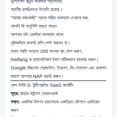
ডুপ্লিকেট কন্টেন্ট জরিমানা প্রত্যাহার.
স্থানীয় র‌্যাঙ্কিংয়ে উন্নতি হয়েছে।
"আমার কাছাকাছি" প্রশ্ন সঠিক অবস্থান দেখানো শুরু.
আপনি কি অনুলিপি করতে পারেন
আপনার যদি একাধিক অবস্থান থাকে:
পৃষ্ঠাগুলিতে কখনই কপি-পেস্ট করবেন না।
স্থান প্রতি অন্তত 200 অনন্য শব্দ যোগ করুন.
hreflang বা ক্যানোনিকাল ট্যাগ সঠিকভাবে ব্যবহার করুন।
Google বিজনেস প্রোফাইল, ইয়েলপ, বিং প্লেসেস এবং অ্যাপল
ম্যাপে আপনার NAP যাচাই করুন।
কেস স্টাডি 6: ইন্টিগ্রেটেড SaaS মার্কেটিং
সূত্র:
ROI মাইন্ডস ফ্রেমওয়ার্ক
লক্ষ্য:
একাধিক বিপণন চ্যানেলকে একত্রিত কৌশলে একত্রিত
করুন