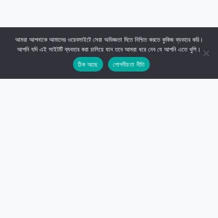
আমরা আপনাকে আমাদের ওয়েবসাইটে সেরা অভিজ্ঞতা দিতে নিশ্চিত করতে কুকিজ ব্যবহার করি।
আপনি যদি এই সাইটটি ব্যবহার করা চালিয়ে যান তবে আমরা ধরে নেব যে আপনি এতে খুশি।
ঠিক আছে
গোপনীয়তা নীতি
সাইটস্কাইলাইন
Empower your website with high-performance WordPress
plugins and SEO tools.