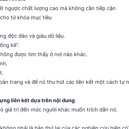
ết ngược chất lượng cao mà không cần tiếp cận
cho từ khóa mục tiêu
ng độc đáo và giàu dữ liệu.
hống kê”.
không được tìm thấy ở nơi nào khác.
nh.
t.
bản trang và để nó thu hút các liên kết một cách tự n
ựng liên kết dựa trên nội dung
.
có giá trị đến mức người khác muốn trích dẫn nó.
(không phải là bản thử lại của các nghiên cứu hiện có