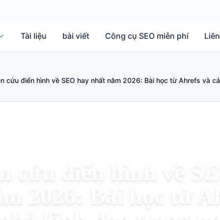
Tài liệu
bài viết
Công cụ SEO miễn phí
Liên
n cứu điển hình về SEO hay nhất năm 2026: Bài học từ Ahrefs và cá
n cứu điển hình về S
m 2026: Bài học từ A
 nhà lãnh đạo trong n