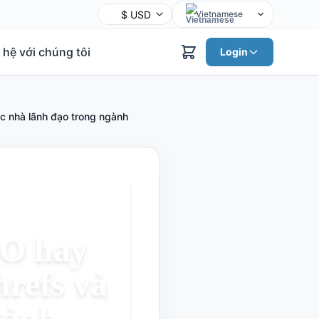
Vietnamese
English
 hệ với chúng tôi
Login
Chinese
Hindi
Spanish
c nhà lãnh đạo trong ngành
Arabic
French
Bengali
Portuguese
Russian
Urdu
EO hay
Indonesian
hrefs và
German
Japanese
gành
Turkish