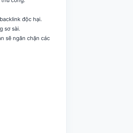
 thủ công.
acklink độc hại.
 sơ sài.
ạn sẽ ngăn chặn các