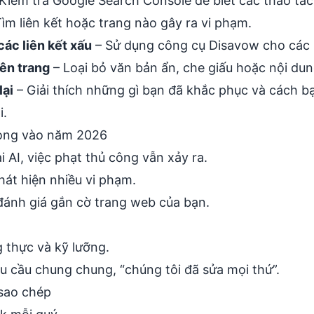
Kiểm tra Google Search Console để biết các thao tác
ìm liên kết hoặc trang nào gây ra vi phạm.
các liên kết xấu
– Sử dụng công cụ Disavow cho các b
ên trang
– Loại bỏ văn bản ẩn, che giấu hoặc nội dung
lại
– Giải thích những gì bạn đã khắc phục và cách b
i.
trọng vào năm 2026
i AI, việc phạt thủ công vẫn xảy ra.
át hiện nhiều vi phạm.
đánh giá gắn cờ trang web của bạn.
 thực và kỹ lưỡng.
u cầu chung chung, “chúng tôi đã sửa mọi thứ”.
sao chép