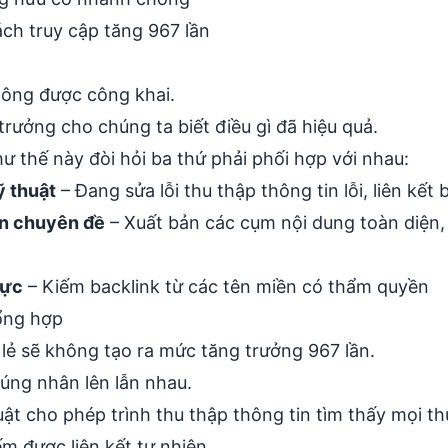
ch truy cập tăng 967 lần
không được công khai.
rưởng cho chúng ta biết điều gì đã hiệu quả.
 thế này đòi hỏi ba thứ phải phối hợp với nhau:
ỹ thuật
–
Đang sửa lỗi thu thập thông tin
lỗi, liên kết
ền chuyên đề
– Xuất bản các cụm nội dung toàn diện,
cực
– Kiếm backlink từ các tên miền có thẩm quyền
ổng hợp
 lẻ sẽ không tạo ra mức tăng trưởng 967 lần.
ng nhân lên lẫn nhau.
uật cho phép trình thu thập thông tin tìm thấy mọi th
ếm được liên kết tự nhiên.