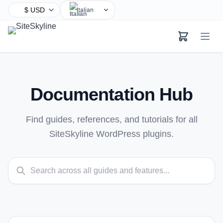
Italian
English
Chinese
Hindi
Spanish
Arabic
Documentation Hub
French
Bengali
Find guides, references, and tutorials for all
Portuguese
SiteSkyline WordPress plugins.
Russian
Urdu
Indonesian
German
Japanese
Turkish