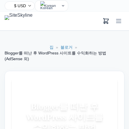
Korean
English
Chinese
Hindi
Spanish
집
»
블로거
»
Arabic
Blogger를 떠난 후 WordPress 사이트를 수익화하는 방법
French
(AdSense 외)
Bengali
Portuguese
Russian
Urdu
Indonesian
Blogger를 떠난 후
German
WordPress 사이트를
Japanese
수익화하는 방법
Turkish