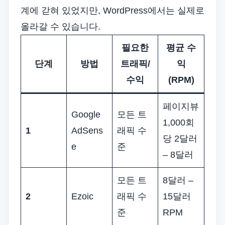
계에 갇혀 있었지만, WordPress에서는 실제로
올라갈 수 있습니다.
필요한
평균 수
단계
방법
트래픽/
익
수익
(RPM)
페이지뷰
Google
모든 트
1,000회
1
AdSens
래픽 수
당 2달러
e
준
– 8달러
모든 트
8달러 –
2
Ezoic
래픽 수
15달러
준
RPM