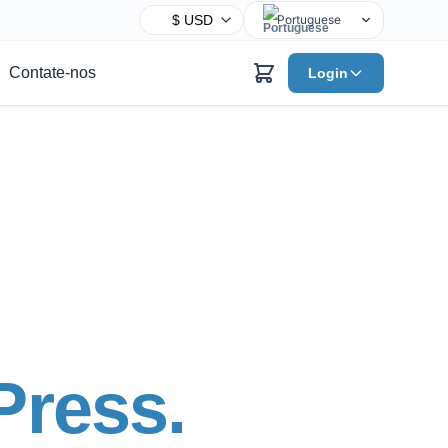
Portuguese
English
Contate-nos
Login
Chinese
Hindi
Spanish
Arabic
French
Bengali
Russian
Urdu
Indonesian
German
ress.
Japanese
Turkish
Korean