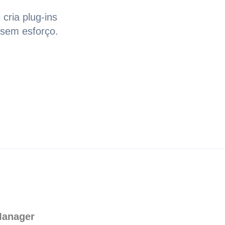
Italian
cria plug-ins
Vietnamese
 sem esforço.
Danish
Polish
anager