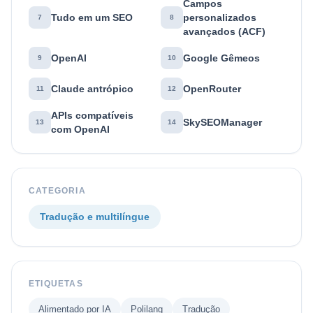
Campos
Tudo em um SEO
personalizados
7
8
avançados (ACF)
OpenAI
Google Gêmeos
9
10
Claude antrópico
OpenRouter
11
12
APIs compatíveis
SkySEOManager
13
14
com OpenAI
CATEGORIA
Tradução e multilíngue
ETIQUETAS
Alimentado por IA
Polilang
Tradução