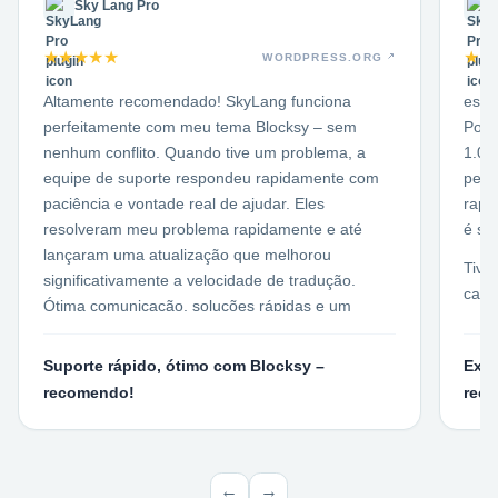
Sky Lang Pro
★
★
★
★
★
★
★
WORDPRESS.ORG
Altamente recomendado! SkyLang funciona
esto
perfeitamente com meu tema Blocksy – sem
Poly
nenhum conflito. Quando tive um problema, a
1.00
equipe de suporte respondeu rapidamente com
pers
paciência e vontade real de ajudar. Eles
rapi
resolveram meu problema rapidamente e até
é si
lançaram uma atualização que melhorou
Tive
significativamente a velocidade de tradução.
camp
Ótima comunicação, soluções rápidas e um
de p
plugin sólido. Funciona perfeitamente. Obrigado
não 
à equipe SkyLang pelo seu incrível apoio!
Suporte rápido, ótimo com Blocksy –
Exce
noss
recomendo!
rece
códi
nece
espe
o Go
←
→
de f