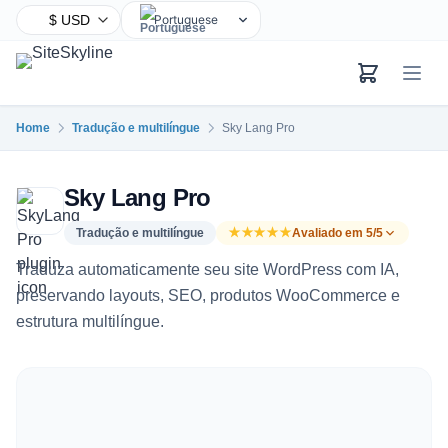
Portuguese
English
Chinese
Hindi
Home
Tradução e multilíngue
Sky Lang Pro
Spanish
Arabic
Sky Lang Pro
French
Bengali
Tradução e multilíngue
★★★★★
Avaliado em 5/5
Russian
Traduza automaticamente seu site WordPress com IA,
Urdu
preservando layouts, SEO, produtos WooCommerce e
estrutura multilíngue.
Indonesian
German
Japanese
Turkish
Korean