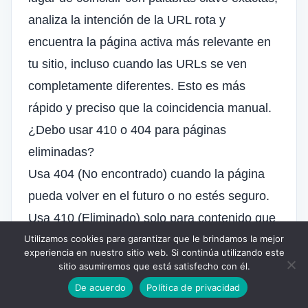
analiza la intención de la URL rota y
encuentra la página activa más relevante en
tu sitio, incluso cuando las URLs se ven
completamente diferentes. Esto es más
rápido y preciso que la coincidencia manual.
¿Debo usar 410 o 404 para páginas
eliminadas?
Usa 404 (No encontrado) cuando la página
pueda volver en el futuro o no estés seguro.
Usa 410 (Eliminado) solo para contenido que
Utilizamos cookies para garantizar que le brindamos la mejor
hayas eliminado permanentemente sin
experiencia en nuestro sitio web. Si continúa utilizando este
reemplazo. Ambos le indican a Google que
sitio asumiremos que está satisfecho con él.
elimine la URL, pero 410 señala una
De acuerdo
Política de privacidad
intención más fuerte.