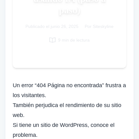
paso)
Italian
Vietnamese
Publicado el
Danish
junio 26, 2025
|
Por Siteskyline
Polish
9 min de lectura
Un error “404 Página no encontrada” frustra a
los visitantes.
También perjudica el rendimiento de su sitio
web.
Si tiene un sitio de WordPress, conoce el
problema.