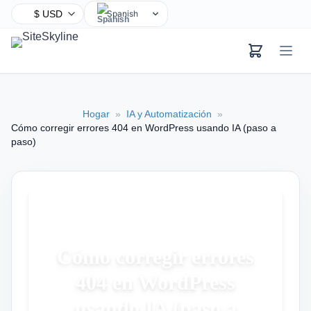
Spanish
English
Chinese
Hindi
Arabic
Hogar
»
IA y Automatización
»
French
Cómo corregir errores 404 en WordPress usando IA (paso a
Bengali
paso)
Portuguese
Russian
Urdu
Indonesian
German
Cómo corregir errores
Japanese
404 en WordPress
Turkish
usando IA (paso a
Korean