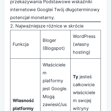
przekazywania
Podstawowe wskaźniki
internetowe Google
i Twój długoterminowy
potencjał monetarny.
2. Najważniejsze różnice w skrócie
WordPress
Bloger
Funkcja
(własny
(Blogspot)
hosting)
Właściciele
m
Ty
jesteś
platformy
całkowicie
jest Google.
właściciele
Mogą
Własność
m swojej
zawiesić/us
platformy
witryny