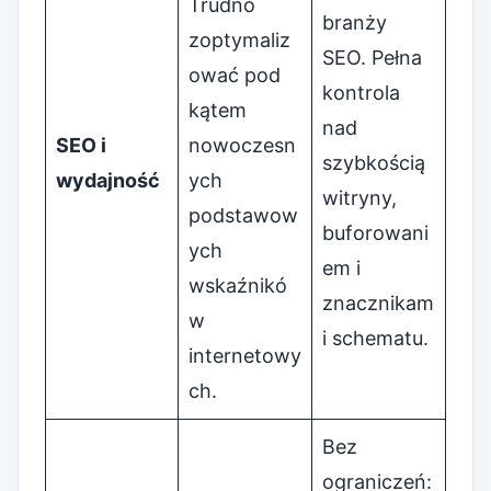
Trudno
branży
zoptymaliz
SEO. Pełna
ować pod
kontrola
kątem
nad
SEO i
nowoczesn
szybkością
wydajność
ych
witryny,
podstawow
buforowani
ych
em i
wskaźnikó
znacznikam
w
i schematu.
internetowy
ch.
Bez
ograniczeń: