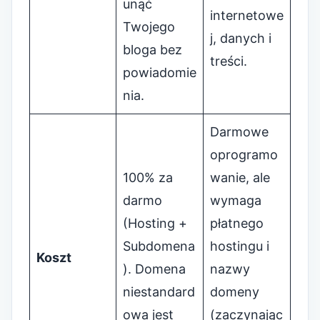
unąć
internetowe
Twojego
j, danych i
bloga bez
treści.
powiadomie
nia.
Darmowe
oprogramo
100% za
wanie, ale
darmo
wymaga
(Hosting +
płatnego
Subdomena
hostingu i
Koszt
). Domena
nazwy
niestandard
domeny
owa jest
(zaczynając