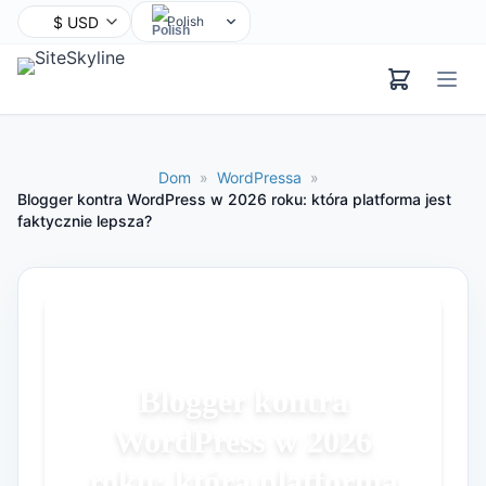
Polish
English
Chinese
Hindi
Spanish
Dom
»
WordPressa
»
Arabic
Blogger kontra WordPress w 2026 roku: która platforma jest
faktycznie lepsza?
French
Bengali
Portuguese
Russian
Urdu
Indonesian
Blogger kontra
German
WordPress w 2026
Japanese
roku: która platforma
Turkish