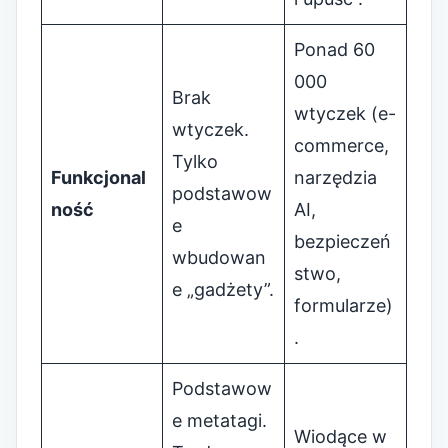
Ponad 60
000
Brak
wtyczek (e-
wtyczek.
commerce,
Tylko
Funkcjonal
narzędzia
podstawow
ność
AI,
e
bezpieczeń
wbudowan
stwo,
e „gadżety”.
formularze)
.
Podstawow
e metatagi.
Wiodące w