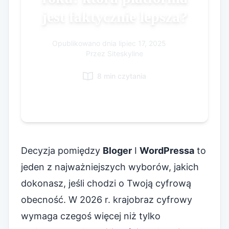
jest faktycznie lepsza?
Korean
Italian
Opublikowano dnia
lipiec 17, 2025
|
Vietnamese
Przez Siteskyline
Danish
8 min czytania
Decyzja pomiędzy
Bloger
I
WordPressa
to
jeden z najważniejszych wyborów, jakich
dokonasz, jeśli chodzi o Twoją cyfrową
obecność. W 2026 r. krajobraz cyfrowy
wymaga czegoś więcej niż tylko