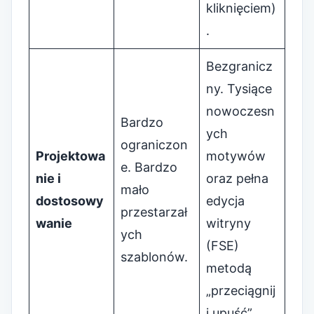
kliknięciem)
.
Bezgranicz
ny. Tysiące
nowoczesn
Bardzo
ych
ograniczon
Projektowa
motywów
e. Bardzo
nie i
oraz pełna
mało
dostosowy
edycja
przestarzał
wanie
witryny
ych
(FSE)
szablonów.
metodą
„przeciągnij
i upuść”.