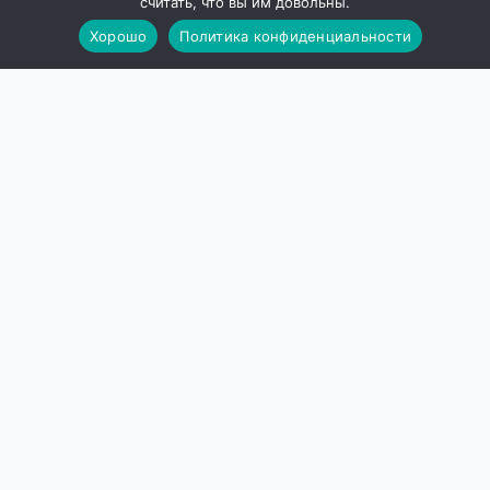
считать, что вы им довольны.
Хорошо
Политика конфиденциальности
СайтSkyline
Empower your website with high-performance WordPress
plugins and SEO tools.
Pages
Home