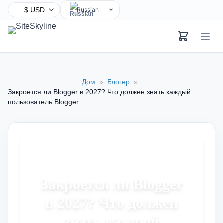
Russian
English
Chinese
Hindi
Spanish
Дом
»
Блогер
»
Arabic
Закроется ли Blogger в 2027? Что должен знать каждый
French
пользователь Blogger
Bengali
Portuguese
Urdu
Indonesian
German
Закроется ли Blogger
Japanese
в 2027? Что должен
Turkish
знать каждый
Korean