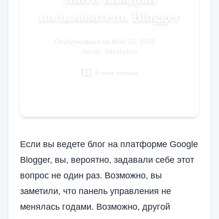
пользователь Blogger
Italian
Vietnamese
Опубликовано на
Danish
Май 25, 2026
|
Автор: Siteskyline
Polish
6 мин чтения
Если вы ведете блог на платформе Google
Blogger, вы, вероятно, задавали себе этот
вопрос не один раз. Возможно, вы
заметили, что панель управления не
менялась годами. Возможно, другой