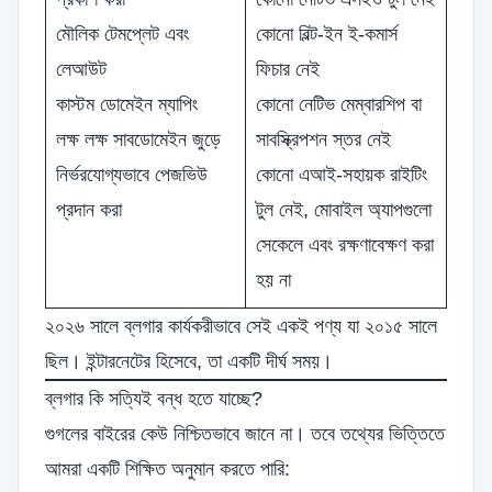
মৌলিক টেমপ্লেট এবং
কোনো বিল্ট-ইন ই-কমার্স
লেআউট
ফিচার নেই
কাস্টম ডোমেইন ম্যাপিং
কোনো নেটিভ মেম্বারশিপ বা
লক্ষ লক্ষ সাবডোমেইন জুড়ে
সাবস্ক্রিপশন স্তর নেই
নির্ভরযোগ্যভাবে পেজভিউ
কোনো এআই-সহায়ক রাইটিং
প্রদান করা
টুল নেই, মোবাইল অ্যাপগুলো
সেকেলে এবং রক্ষণাবেক্ষণ করা
হয় না
২০২৬ সালে ব্লগার কার্যকরীভাবে সেই একই পণ্য যা ২০১৫ সালে
ছিল। ইন্টারনেটের হিসেবে, তা একটি দীর্ঘ সময়।
ব্লগার কি সত্যিই বন্ধ হতে যাচ্ছে?
গুগলের বাইরের কেউ নিশ্চিতভাবে জানে না। তবে তথ্যের ভিত্তিতে
আমরা একটি শিক্ষিত অনুমান করতে পারি: