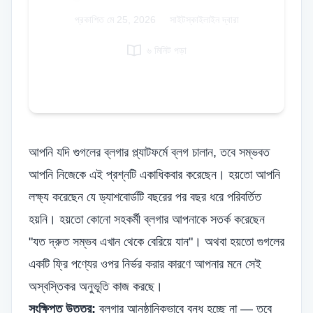
Italian
প্রকাশিত
মে 25, 2026
|
সাইটস্কাইলাইন দ্বারা
Vietnamese
৬ মিনিট পড়া
Danish
Polish
আপনি যদি গুগলের ব্লগার প্ল্যাটফর্মে ব্লগ চালান, তবে সম্ভবত
আপনি নিজেকে এই প্রশ্নটি একাধিকবার করেছেন। হয়তো আপনি
লক্ষ্য করেছেন যে ড্যাশবোর্ডটি বছরের পর বছর ধরে পরিবর্তিত
হয়নি। হয়তো কোনো সহকর্মী ব্লগার আপনাকে সতর্ক করেছেন
"যত দ্রুত সম্ভব এখান থেকে বেরিয়ে যান"। অথবা হয়তো গুগলের
একটি ফ্রি পণ্যের ওপর নির্ভর করার কারণে আপনার মনে সেই
অস্বস্তিকর অনুভূতি কাজ করছে।
সংক্ষিপ্ত উত্তর:
ব্লগার আনুষ্ঠানিকভাবে বন্ধ হচ্ছে না — তবে