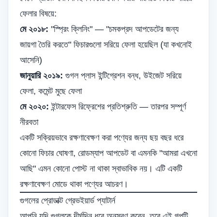
ফেলার বিষয়ে:
মে ২০১৮:
"স্প্রিং ক্লিনিং" — "চমকপ্রদ আপডেটের জন্য
জায়গা তৈরি করতে" ফিচারগুলো সরিয়ে ফেলা হয়েছিল (যা কখনোই
আসেনি)
জানুয়ারি ২০১৯:
গুগল প্লাস ইন্টিগ্রেশন বন্ধ, উইজেট সরিয়ে
ফেলা, কমেন্ট মুছে ফেলা
মে ২০২০:
ইন্টারফেস রিফ্রেশের প্রতিশ্রুতি — তারপর সম্পূর্ণ
নীরবতা
একটি সক্রিয়ভাবে রক্ষণাবেক্ষণ করা পণ্যের জন্য ছয় বছর ধরে
কোনো ফিচার ঘোষণা, রোডম্যাপ আপডেট বা এমনকি "আমরা এখনো
আছি" এমন কোনো পোস্ট না থাকা স্বাভাবিক নয়। এটি একটি
রক্ষণাবেক্ষণ মোডে থাকা পণ্যের আচরণ।
গুগলের প্রোডাক্ট গ্রেভইয়ার্ড প্যাটার্ন
আপনি যদি গুগলকে দীর্ঘদিন ধরে অনুসরণ করেন, তবে এই গল্পটি