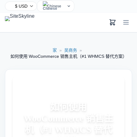
Chinese
English
Hindi
Spanish
Arabic
家
»
吴商务
»
French
如何使用 WooCommerce 销售主机（#1 WHMCS 替代方案）
Bengali
Portuguese
Russian
Urdu
Indonesian
如何使用
German
WooCommerce 销售主
Japanese
Turkish
机（#1 WHMCS 替代
Korean