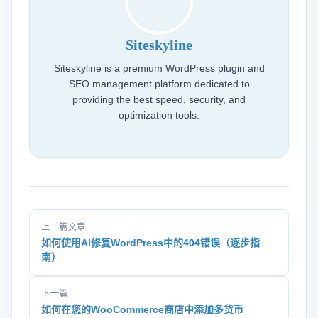
Siteskyline
Siteskyline is a premium WordPress plugin and
SEO management platform dedicated to
providing the best speed, security, and
optimization tools.
上一篇文章
如何使用AI修复WordPress中的404错误（逐步指
南）
下一篇
如何在您的WooCommerce商店中添加多货币