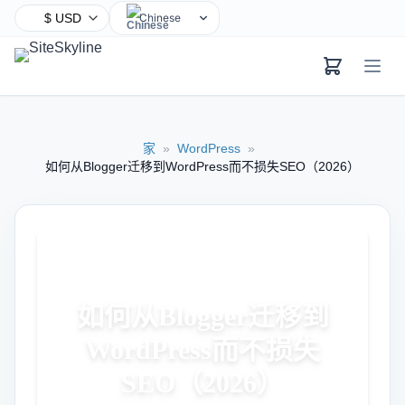
Chinese
English
Hindi
Spanish
Arabic
家
»
WordPress
»
French
如何从Blogger迁移到WordPress而不损失SEO（2026）
Bengali
Portuguese
Russian
Urdu
Indonesian
如何从Blogger迁移到
German
WordPress而不损失
Japanese
Turkish
SEO（2026）
Korean