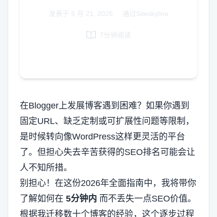
Italian
发表于
5 月 21, 2025
|
通过Siteskyline
Vietnamese
7分钟阅读
Danish
Polish
在Blogger上发展博客遇到困难？如果你遇到
固定URL、缺乏定制或可扩展性问题等限制，
是时候转向像WordPress这样更灵活的平台
了。但担心失去辛苦获得的SEO排名可能会让
人不知所措。
别担心！在这份2026年全面指南中，我将带你
了解如何在
5分钟内
而不丢失一点SEO价值。
根据我迁移数十个博客的经验，这个逐步过程