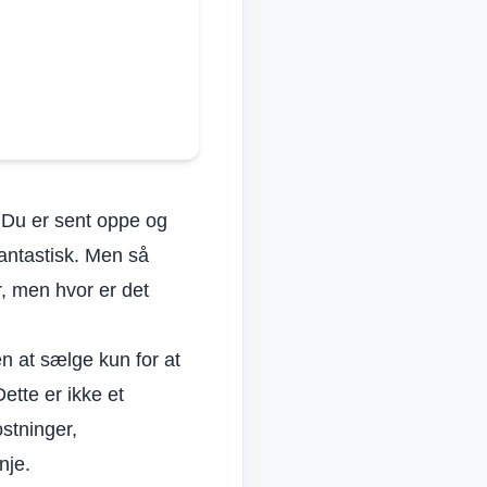
Korean
Italian
Vietnamese
Polish
. Du er sent oppe og
fantastisk. Men så
r, men hvor er det
 at sælge kun for at
ette er ikke et
ostninger,
nje.