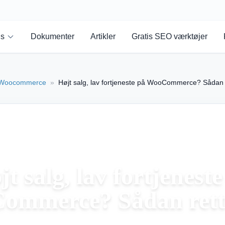
ns
Dokumenter
Artikler
Gratis SEO værktøjer
Woocommerce
»
Højt salg, lav fortjeneste på WooCommerce? Sådan 
jt salg, lav fortjeneste
ommerce? Sådan rette