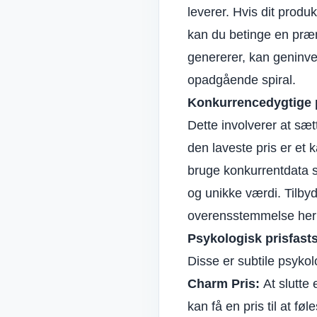
leverer. Hvis dit produk
kan du betinge en præm
genererer, kan geninve
opadgående spiral.
Konkurrencedygtige pr
Dette involverer at sætt
den laveste pris er et
bruge konkurrentdata s
og unikke værdi. Tilbyd
overensstemmelse he
Psykologisk prisfas
Disse er subtile psykolo
Charm Pris:
At slutte 
kan få en pris til at føl