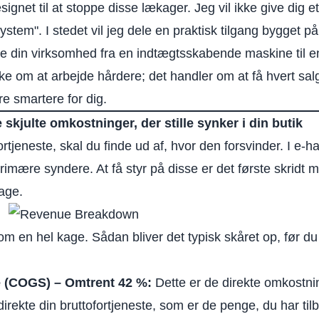
ignet til at stoppe disse lækager. Jeg vil ikke give dig e
tem". I stedet vil jeg dele en praktisk tilgang bygget p
re din virksomhed
fra en indtægtsskabende maskine til 
ke om at arbejde hårdere; det handler om at få hvert salg
re smartere for dig.
 skjulte omkostninger, der stille synker i din butik
rtjeneste, skal du finde ud af, hvor den forsvinder. I e-ha
imære syndere. At få styr på disse er det første skridt m
bage.
m en hel kage. Sådan bliver det typisk skåret op, før du
e (COGS) – Omtrent 42 %:
Dette er de direkte omkostn
irekte din bruttofortjeneste, som er de penge, du har tilbag