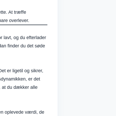
te. At træffe
bare overlever.
r lavt, og du efterlader
dan finder du det søde
et er ligetil og sikrer,
dsdynamikken, er det
, at du dækker alle
den oplevede værdi, de