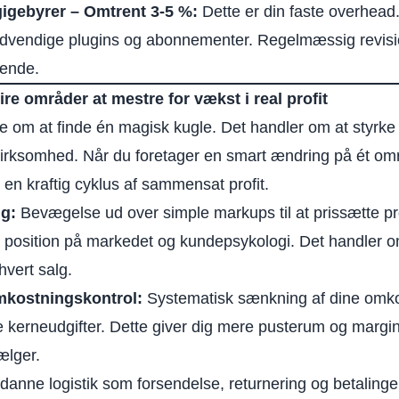
gigebyrer – Omtrent 3-5 %:
Dette er din faste overhead
vendige plugins og abonnementer. Regelmæssig revisio
rende.
ire områder at mestre for vækst i real profit
ke om at finde én magisk kugle. Det handler om at styrke 
virksomhed. Når du foretager en smart ændring på ét områ
en kraftig cyklus af sammensat profit.
ng:
Bevægelse ud over simple markups til at prissætte p
 position på markedet og kundepsykologi. Det handler o
hvert salg.
mkostningskontrol:
Systematisk sænkning af dine omko
 kerneudgifter. Dette giver dig mere pusterum og margi
ælger.
anne logistik som forsendelse, returnering og betalinger 