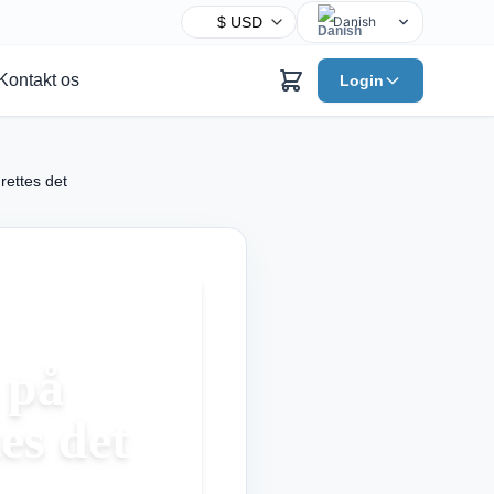
Danish
English
Kontakt os
Login
Chinese
Hindi
Spanish
rettes det
Arabic
French
Bengali
Portuguese
Russian
Urdu
 på
Indonesian
s det
German
Japanese
Turkish