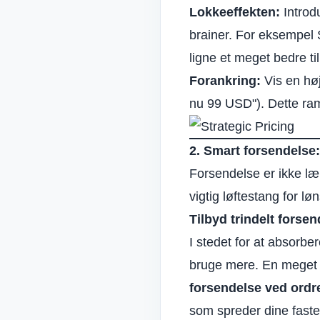
Lokkeeffekten:
Introdu
brainer. For eksempel S
ligne et meget bedre ti
Forankring:
Vis en høj
nu 99 USD"). Dette ra
2. Smart forsendelse:
Forsendelse er ikke læ
vigtig løftestang for lø
Tilbyd trindelt forse
I stedet for at absorbe
bruge mere. En meget e
forsendelse ved ordre
som spreder dine faste