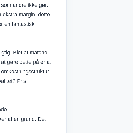
l, som andre ikke gør,
 ekstra margin, dette
r en fantastisk
igtig. Blot at matche
t gøre dette på er at
n omkostningsstruktur
litet? Pris i
nde.
ker af en grund. Det