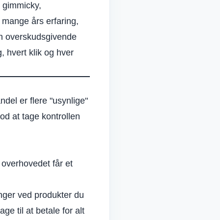
t gimmicky,
å mange års erfaring,
en overskudsgivende
, hvert klik og hver
ndel er flere "usynlige"
od at tage kontrollen
 overhovedet får et
inger ved
produkter du
e til at betale for alt