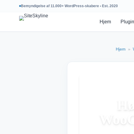
Bemyndigelse af 11.000+ WordPress-skabere • Est. 2020
Hjem
Plugi
Hjem
»
Hø
WooC