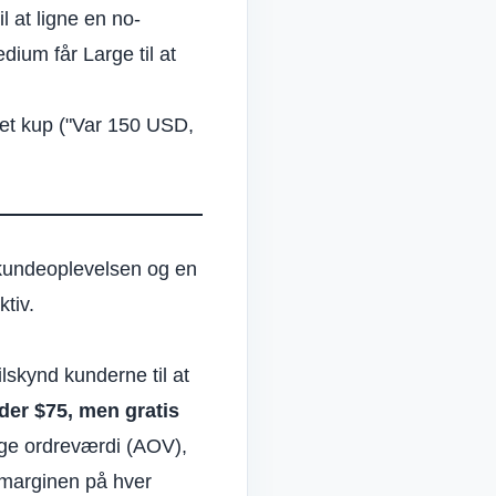
l at ligne en no-
dium får Large til at
om et kup ("Var 150 USD,
f kundeoplevelsen og en
ktiv.
lskynd kunderne til at
der $75, men gratis
ige ordreværdi (AOV),
 marginen på hver