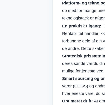
Platform- og teknolo
op med for mange unød
teknologistack er afgø
En praktisk tilgang: F
Rentabilitet handler ik
forbundne dele af din 
de andre. Dette skaber 
Strategisk prissætni
deres sande værdi, din
mulige fortjeneste ved 
Smart sourcing og o
varer (COGS) og andre
hver eneste vare, du s
Optimeret drift:
At omd