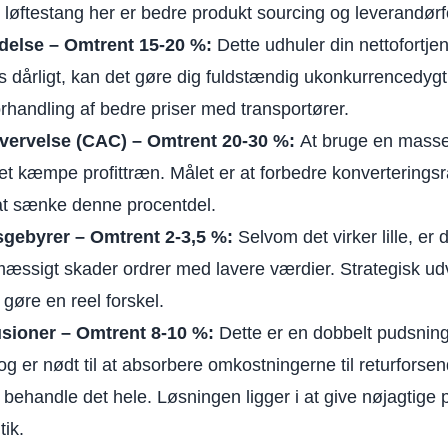
e løftestang her er bedre produkt sourcing og leverandør
delse – Omtrent 15-20 %:
Dette udhuler din nettofortje
es dårligt, kan det gøre dig fuldstændig ukonkurrencedygt
orhandling af bedre priser med transportører.
vervelse
(CAC) – Omtrent 20-30 %:
At bruge en masse 
et kæmpe profittræn. Målet er at
forbedre konverteringsr
at sænke denne procentdel.
gebyrer – Omtrent 2-3,5 %:
Selvom det virker lille, er 
æssigt skader ordrer med lavere værdier. Strategisk ud
gøre en reel forskel.
usioner – Omtrent 8-10 %:
Dette er en dobbelt pudsning
og er nødt til at absorbere omkostningerne til returfors
t behandle det hele. Løsningen ligger i at give nøjagtige
tik.