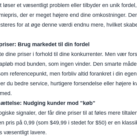
t løser et væsentligt problem eller tilbyder en unik forde
iepris, der er meget højere end dine omkostninger. Den
steres for at øge denne værdi endnu mere, hvilket skabe
iser: Brug markedet til din fordel
e dine priser i forhold til dine konkurrenter. Men vær fors
 kapløb mod bunden, som ingen vinder. Den smarte måde a
om referencepunkt, men forbliv altid forankret i din ege
er du bedre service, hurtigere forsendelse eller højere kva
rmed.
tsættelse: Nudging kunder mod "køb"
giske signaler, der får dine priser til at føles mere tiltale
en pris på 0,99 (som $49,99 i stedet for $50) er en klassi
es væsentligt lavere.