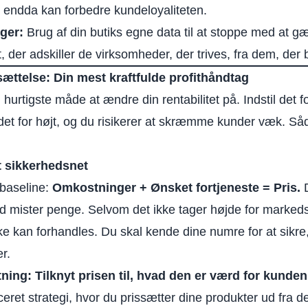
r endda kan forbedre kundeloyaliteten.
ger:
Brug af din butiks egne data til at stoppe med at gæt
, der adskiller de virksomheder, der trives, fra dem, der 
tsættelse: Din mest kraftfulde profithåndtag
hurtigste måde at ændre din rentabilitet på. Indstil det fo
et for højt, og du risikerer at skræmme kunder væk. Så
t sikkerhedsnet
 baseline:
Omkostninger + Ønsket fortjeneste = Pris.
D
eld mister penge. Selvom det ikke tager højde for marke
ikke kan forhandles. Du skal kende dine numre for at sikre
r.
ing: Tilknyt prisen til, hvad den er værd for kunden
eret strategi, hvor du prissætter dine produkter ud fra 