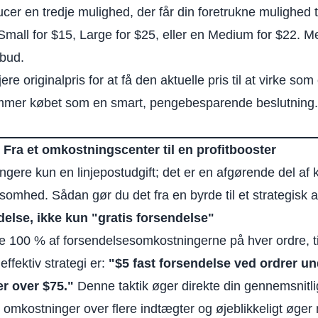
cer en tredje mulighed, der får din foretrukne mulighed ti
mall for $15, Large for $25, eller en Medium for $22. Me
lbud.
ere originalpris for at få den aktuelle pris til at virke s
mmer købet som en smart, pengebesparende beslutning.
 Fra et omkostningscenter til en profitbooster
ngere kun en linjepostudgift; det er en afgørende del a
nsomhed. Sådan gør du det fra en byrde til et strategisk a
ndelse, ikke kun "gratis forsendelse"
re 100 % af forsendelsesomkostningerne på hver ordre, ti
ffektiv strategi er:
"$5 fast forsendelse ved ordrer un
r over $75."
Denne taktik øger direkte din gennemsnitl
 omkostninger over flere indtægter og øjeblikkeligt øger