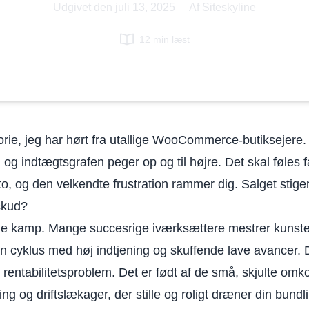
Udgivet den
juli 13, 2025
|
Af Siteskyline
12 min læst
torie, jeg har hørt fra utallige WooCommerce-butiksejere
og indtægtsgrafen peger op og til højre. Det skal føles 
o, og den velkendte frustration rammer dig. Salget stige
skud?
ne kamp. Mange succesrige iværksættere mestrer kunsten
 en cyklus med høj indtjening og skuffende lave avancer. D
 rentabilitetsproblem. Det er født af de små, skjulte omk
 og driftslækager, der stille og roligt dræner din bundli