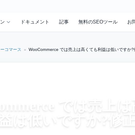
ン
ドキュメント
記事
無料のSEOツール
お
ウーコマース
»
WooCommerce では売上は高くても利益は低いですか
Commerce では売上
益は低いですか?修