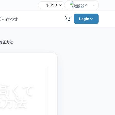
Japanese
English
問い合わせ
Login
Chinese
Hindi
Spanish
?修正方法
Arabic
French
Bengali
Portuguese
Russian
Urdu
は高くて
Indonesian
正方法
German
Turkish
Korean