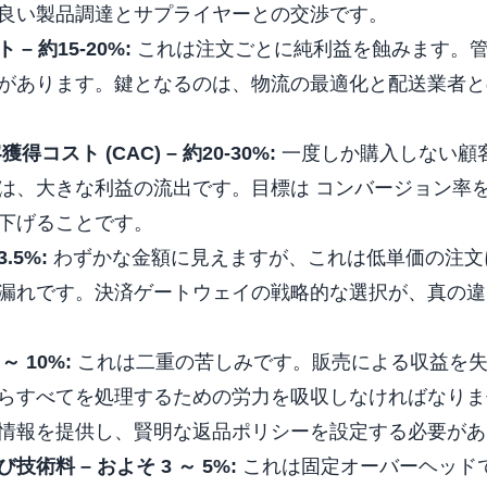
良い製品調達とサプライヤーとの交渉です。
 約15-20%:
これは注文ごとに純利益を蝕みます。
があります。鍵となるのは、物流の最適化と配送業者と
客獲得コスト
(CAC) – 約20-30%:
一度しか購入しない顧
は、大きな利益の流出です。目標は
コンバージョン率
下げることです。
.5%:
わずかな金額に見えますが、これは低単価の注文
漏れです。決済ゲートウェイの戦略的な選択が、真の違
～ 10%:
これは二重の苦しみです。販売による収益を失
らすべてを処理するための労力を吸収しなければなりま
情報を提供し、賢明な返品ポリシーを設定する必要があ
術料 – およそ 3 ～ 5%:
これは固定オーバーヘッド