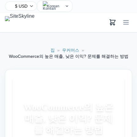
Korean
English
Chinese
Hindi
Spanish
집
»
우커머스
»
Arabic
WooCommerce의 높은 매출, 낮은 이익? 문제를 해결하는 방법
French
Bengali
Portuguese
Russian
Urdu
WooCommerce의 높은
Indonesian
매출, 낮은 이익? 문제
German
Japanese
를 해결하는 방법
Turkish