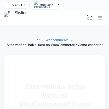
Portuguese
English
Chinese
Hindi
Spanish
Lar
»
Woocommerce
»
Arabic
Altas vendas, baixo lucro no WooCommerce? Como consertar
French
Bengali
Russian
Urdu
Indonesian
Altas vendas, baixo
German
lucro no
Japanese
Turkish
WooCommerce? Como
Korean