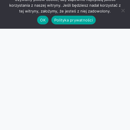
korzystania z naszej witryny. Jeśli będziesz nadal korzystać z
tej witryny, założymy, że jesteś z niej zadowolony.
OK
Polityka prywatności
WitrynaSkyline
Empower your website with high-performance
WordPress plugins and SEO tools.
Pages