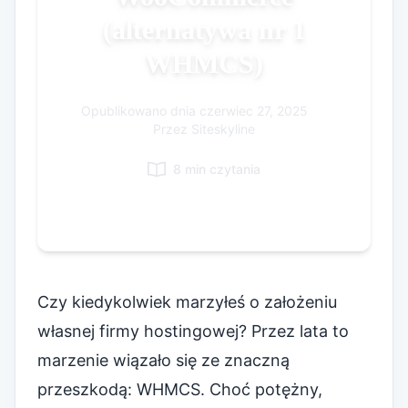
(alternatywa nr 1
Korean
Italian
WHMCS)
Vietnamese
Danish
Opublikowano dnia
czerwiec 27, 2025
|
Przez Siteskyline
8 min czytania
Czy kiedykolwiek marzyłeś o założeniu
własnej firmy hostingowej? Przez lata to
marzenie wiązało się ze znaczną
przeszkodą: WHMCS. Choć potężny,