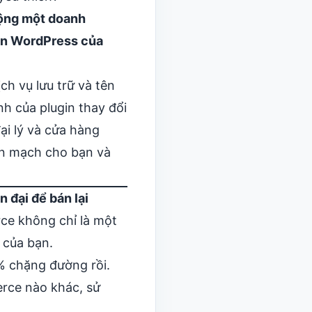
động một doanh
iển WordPress của
h vụ lưu trữ và tên
h của plugin thay đổi
ại lý và cửa hàng
ền mạch cho bạn và
đại để bán lại
rce không chỉ là một
 của bạn
.
% chặng đường rồi.
ce nào khác, sử