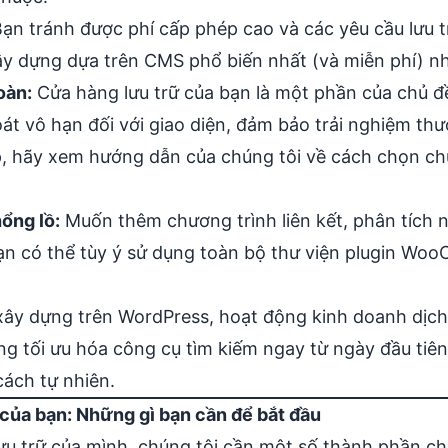
ạn tránh được phí cấp phép cao và các yêu cầu lưu t
dựng dựa trên CMS phổ biến nhất (và miễn phí) nhấ
oàn:
Cửa hàng lưu trữ của bạn là một phần của chủ đ
t vô hạn đối với giao diện, đảm bảo trải nghiệm thư
p, hãy xem hướng dẫn của chúng tôi về cách chọn ch
hổng lồ:
Muốn thêm chương trình liên kết, phân tích
ạn có thể tùy ý sử dụng toàn bộ thư viện plugin W
ây dựng trên WordPress, hoạt động kinh doanh dịch 
àng
tối ưu hóa công cụ tìm kiếm
ngay từ ngày đầu tiên
ách tự nhiên.
 của bạn: Những gì bạn cần để bắt đầu
ưu trữ của mình, chúng tôi cần một số thành phần c