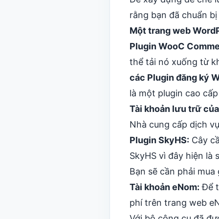
rằng bạn đã chuẩn bị
Một trang web WordP
Plugin WooC Comme
thể tải nó xuống từ
k
các
Plugin đăng ký
là một plugin cao cấp
Tài khoản lưu trữ củ
Nhà cung cấp dịch vụ
Plugin SkyHS:
Cây cầ
SkyHS vì đây hiện là 
Bạn sẽ cần phải mua 
Tài khoản eNom:
Để t
phí trên
trang web 
Với bộ công cụ đã đư