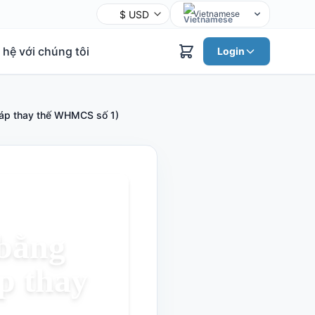
Vietnamese
English
 hệ với chúng tôi
Login
Chinese
Hindi
Spanish
háp thay thế WHMCS số 1)
Arabic
French
Bengali
Portuguese
Russian
Urdu
 bằng
Indonesian
p thay
German
Japanese
Turkish