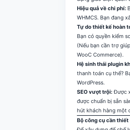
Hiệu quả về chi phí:
B
WHMCS. Bạn đang xây 
Tự do thiết kế hoàn t
Bạn có quyền kiểm soá
(Nếu bạn cần trợ giú
WooC Commerce).
Hệ sinh thái plugin k
thanh toán cụ thể
? B
WordPress.
SEO vượt trội:
Được x
được chuẩn bị sẵn s
hút khách hàng một c
Bộ công cụ cần thiết
Để xây dựng đế chế l