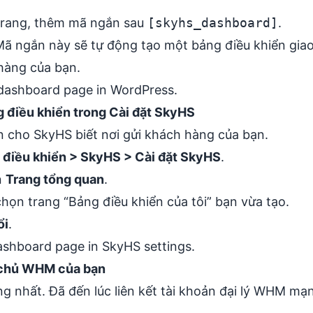
 trang, thêm mã ngắn sau
[skyhs_dashboard]
.
Mã ngắn này sẽ tự động tạo một bảng điều khiển gia
àng của bạn.
g điều khiển trong Cài đặt SkyHS
ần cho SkyHS biết nơi gửi khách hàng của bạn.
 điều khiển > SkyHS > Cài đặt SkyHS
.
n
Trang tổng quan
.
họn trang “Bảng điều khiển của tôi” bạn vừa tạo.
ổi
.
 chủ WHM của bạn
ng nhất. Đã đến lúc liên kết tài khoản đại lý WHM mạ