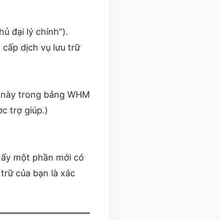
ủ đại lý chính”).
cấp dịch vụ lưu trữ
ã này trong bảng WHM
c trợ giúp.)
thấy một phần mới có
 trữ của bạn là xác