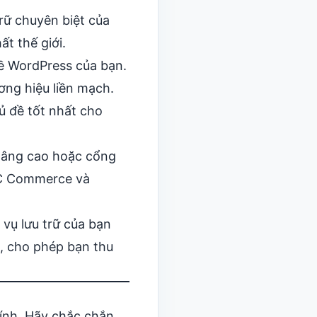
rữ chuyên biệt của
t thế giới.
ề WordPress của bạn.
ơng hiệu liền mạch.
ủ đề tốt nhất cho
 nâng cao hoặc
cổng
ooC Commerce và
vụ lưu trữ của bạn
, cho phép bạn thu
hính. Hãy chắc chắn