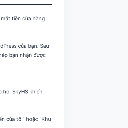
à mặt tiền cửa hàng
rdPress của bạn. Sau
 phép bạn nhận được
ủa họ. SkyHS khiến
ển của tôi” hoặc “Khu