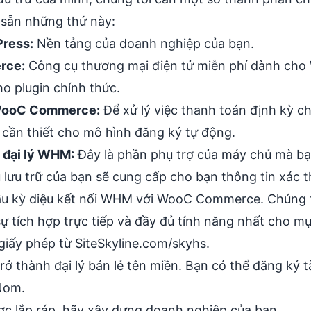
 sẵn những thứ này:
ress:
Nền tảng của doanh nghiệp của bạn.
rce:
Công cụ thương mại điện tử miễn phí dành cho
ho plugin chính thức
.
 WooC Commerce
:
Để xử lý việc thanh toán định kỳ ch
 cần thiết cho mô hình đăng ký tự động.
a đại lý WHM:
Đây là phần phụ trợ của máy chủ mà bạn
 lưu trữ của bạn sẽ cung cấp cho bạn thông tin xác 
u kỳ diệu kết nối WHM với WooC Commerce. Chúng t
sự tích hợp trực tiếp và đầy đủ tính năng nhất cho mụ
giấy phép từ
SiteSkyline.com/skyhs
.
rở thành đại lý bán lẻ tên miền. Bạn có thể đăng ký t
eNom
.
ợc lắp ráp, hãy xây dựng doanh nghiệp của bạn.