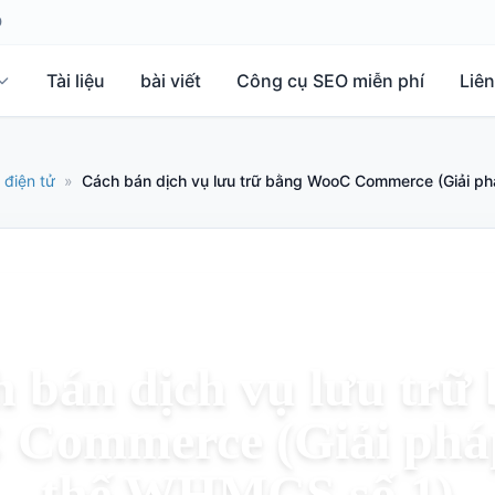
0
Tài liệu
bài viết
Công cụ SEO miễn phí
Liên
điện tử
»
Cách bán dịch vụ lưu trữ bằng WooC Commerce (Giải p
 bán dịch vụ lưu trữ
Commerce (Giải phá
thế WHMCS số 1)