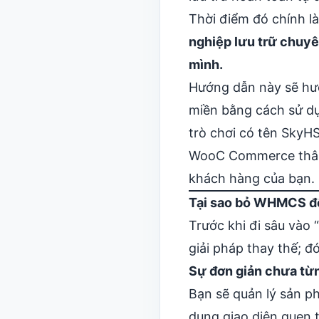
Thời điểm đó chính là
nghiệp lưu trữ chuyê
mình.
Hướng dẫn này sẽ hướ
miền bằng cách sử 
trò chơi có tên SkyHS
WooC Commerce thân t
khách hàng của bạn.
Tại sao bỏ WHMCS để
Trước khi đi sâu vào
giải pháp thay thế; đ
Sự đơn giản chưa từ
Bạn sẽ
quản lý sản p
dụng giao diện quen 