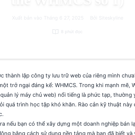
Xuất bản vào
Tháng 6 27, 2025
|
Bởi Siteskyline
8 phút đọc
c thành lập công ty lưu trữ web của riêng mình chư
 một trở ngại đáng kể: WHMCS. Trong khi mạnh mẽ,
W
 quản lý máy chủ web)
nổi tiếng là phức tạp, thường 
ỏi quá trình học tập khó khăn. Rào cản kỹ thuật này
c.
 ra nếu bạn có thể xây dựng một doanh nghiệp bán lạ
 động bằng cách sử dụng nền tảng mà bạn đã biết và 