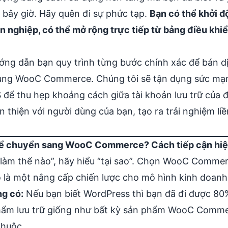
 bây giờ. Hãy quên đi sự phức tạp.
Bạn có thể khởi 
n nghiệp, có thể mở rộng trực tiếp từ bảng điều kh
ng dẫn bạn quy trình từng bước chính xác để bán dịc
dụng
WooC Commerce
. Chúng tôi sẽ tận dụng sức mạn
 để thu hẹp khoảng cách giữa tài khoản lưu trữ của đ
hiện với người dùng của bạn, tạo ra trải nghiệm li
 chuyển sang WooC Commerce? Cách tiếp cận hiện 
 “làm thế nào”, hãy hiểu “tại sao”. Chọn WooC Comme
ó là một
nâng cấp chiến lược cho mô hình kinh doanh
ng có:
Nếu bạn biết WordPress thì bạn đã đi được 80
hẩm lưu trữ
giống như bất kỳ sản phẩm WooC Commer
thuộc.