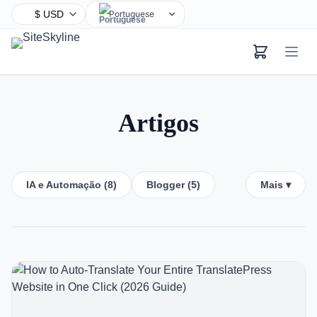
Portuguese
English
Chinese
Hindi
Spanish
Artigos
Arabic
French
Bengali
IA e Automação (8)
Blogger (5)
Mais ▾
Russian
Urdu
Indonesian
German
Japanese
Turkish
Korean