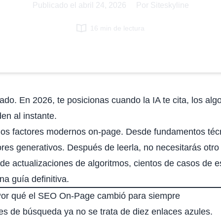
Publicado el
abril 24, 2026
|
Por Siteskyline
16 min de lectura
o. En 2026, te posicionas cuando la IA te cita, los algo
en al instante.
 los factores modernos on-page. Desde
fundamentos téc
res generativos. Después de leerla, no necesitarás otro
de actualizaciones de algoritmos,
cientos de casos de e
a guía definitiva.
 Por qué el SEO On-Page cambió para siempre
res de búsqueda
ya no se trata de diez enlaces azules.