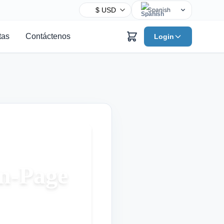
Spanish
English
tas
Contáctenos
Login
Chinese
Hindi
Arabic
French
Bengali
Portuguese
Russian
Urdu
Indonesian
On-Page
German
Japanese
Turkish
Korean