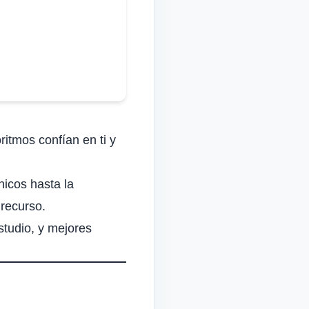
Italian
Vietnamese
Danish
Polish
ritmos confían en ti y
nicos
hasta la
 recurso.
studio
, y
mejores