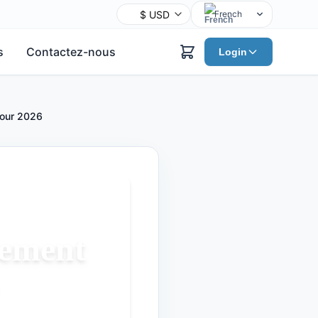
French
English
s
Contactez-nous
Login
Chinese
Hindi
Spanish
pour 2026
Arabic
Bengali
Portuguese
Russian
Urdu
Indonesian
cement
German
Japanese
Turkish
Korean