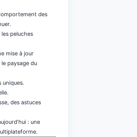
e comportement des
nuer.
 les peluches
e mise à jour
 le paysage du
s uniques.
lle.
sse, des astuces
ujourd'hui : une
ultiplateforme.