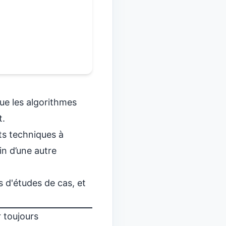
Italian
Vietnamese
Danish
Polish
que les algorithmes
t.
s techniques
à
in d’une autre
s d'études de cas
, et
r toujours