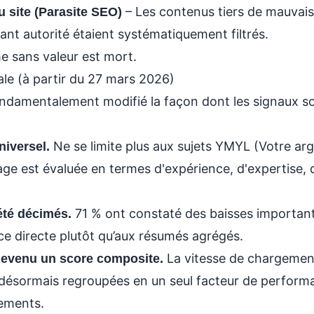
– Les contenus tiers de mauvais
 site (Parasite SEO)
ant autorité étaient systématiquement filtrés.
e sans valeur est mort.
ale (à partir du 27 mars 2026)
ondamentalement modifié la façon dont les signaux so
Ne se limite plus aux sujets YMYL (Votre arg
niversel.
e est évaluée en termes d'expérience, d'expertise, d
71 % ont constaté des baisses importan
 été décimés.
ence directe plutôt qu’aux résumés agrégés.
La vitesse de chargement, 
devenu un score composite.
nt désormais regroupées en un seul facteur de perform
sements.