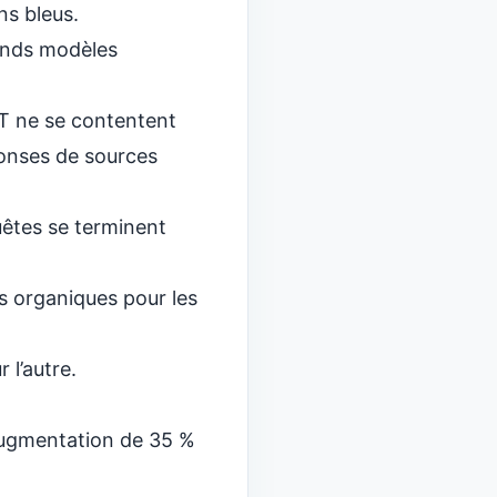
ens bleus.
ands modèles
PT ne se contentent
éponses de sources
uêtes se terminent
cs organiques pour les
 l’autre.
 augmentation de 35 %