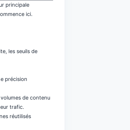
r principale
commence ici.
e, les seuils de
ne précision
s volumes de contenu
eur trafic.
es réutilisés