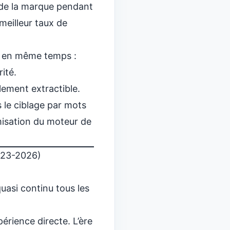
é de la marque pendant
 meilleur
taux de
cs en même temps :
ité.
ilement extractible
.
 le ciblage par mots
imisation du moteur de
2023-2026)
uasi continu tous les
périence directe. L’ère