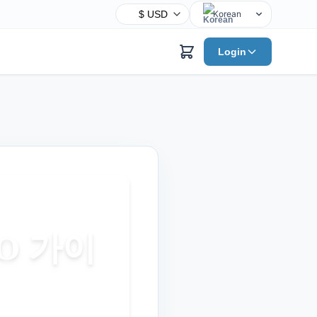
Korean
English
기
Login
Chinese
Hindi
Spanish
Arabic
French
Bengali
Portuguese
Russian
Urdu
O 가이
Indonesian
German
Japanese
Turkish